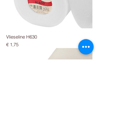
Vlieseline H630
Prijs
€ 1,75