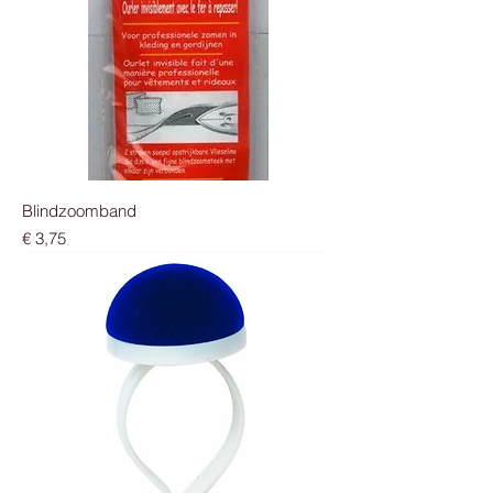
Blindzoomband
Prijs
€ 3,75