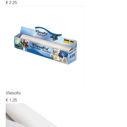
Prijs
€ 2,25
Vliesofix
Prijs
€ 1,25