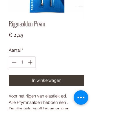
Rijgnaalden Prym
Prijs
€ 2,25
Aantal
*
In winkelwagen
Voor het rijgen van elastiek ed.
Alle Prymnaalden hebben een .
De rijgnaald heeft braamvrije en 
vingervriendelijke kop en heeft een 
zilverkleurig of goudkleurig glad oog 
voor het gemakkelijk inrijgen.