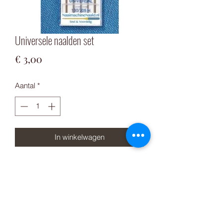
Universele naalden set
Prijs
€ 3,00
Aantal
*
In winkelwagen
Set van 5 universe machine naalden 
70/10 (2), 80/12 (2) & 90/14 (1).