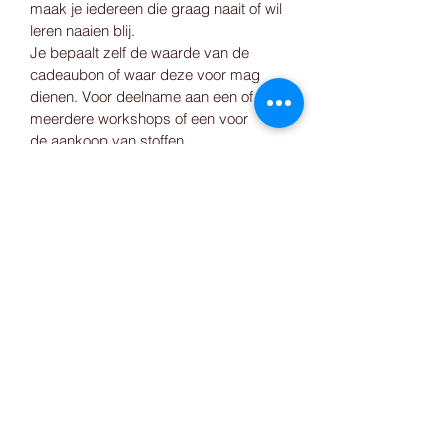
maak je iedereen die graag naait of wil 
leren naaien blij.
Je bepaalt zelf de waarde van de 
cadeaubon of waar deze voor mag 
dienen. Voor deelname aan een of 
meerdere workshops of een voor 
de aankoop van stoffen. 
De cadeaubon is leuk vepakt in een 
zelfgemaakte envelop van stof. Zo ben 
je meteen klaar met je cadeau. Leuk 
en origineel!
Bel of stuur een e-mail dan zorg ik dat 
de cadeaubon netjes wordt 
opgemaakt.
De Tovenaald